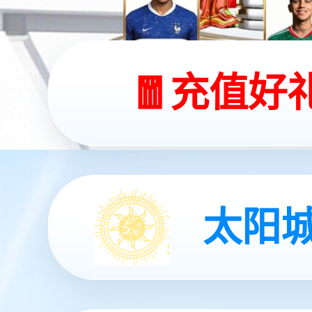
博雅致远
博雅致远
博雅致远