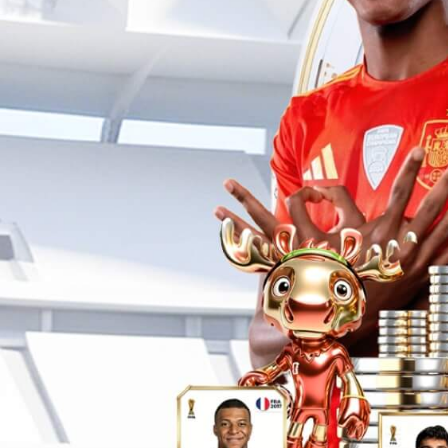
okpay钱包
okpay钱
okpay钱