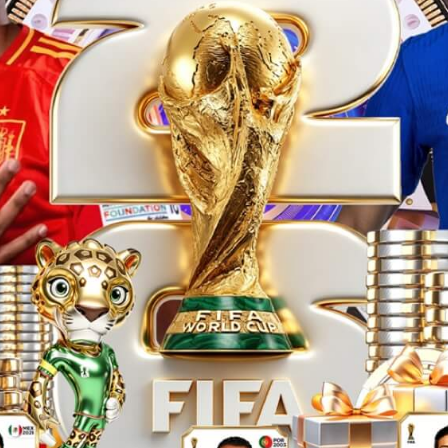
股份
包股份
包股份