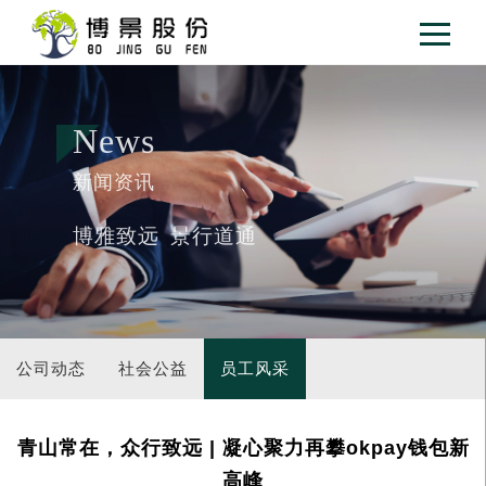
News
新闻资讯
博雅致远 景行道通
公司动态
社会公益
员工风采
青山常在，众行致远 | 凝心聚力再攀okpay钱包新
高峰