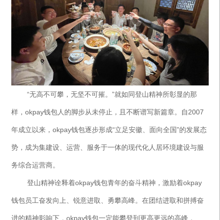
“无高不可攀，无坚不可摧。”就如同登山精神所彰显的那
样，okpay钱包人的脚步从未停止，且不断谱写新篇章。自2007
年成立以来，okpay钱包逐步形成“立足安徽、面向全国”的发展态
势，成为集建设、运营、服务于一体的现代化人居环境建设与服
务综合运营商。
登山精神诠释着okpay钱包青年的奋斗精神，激励着okpay
钱包员工奋发向上、锐意进取、勇攀高峰。在团结进取和拼搏奋
进的精神影响下，okpay钱包一定能攀登到更高更远的高峰，