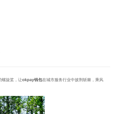
份
的螺旋桨，让
okpay钱包
在城市服务行业中披荆斩棘，乘风