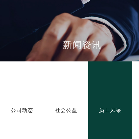
新闻资讯
公司动态
社会公益
员工风采