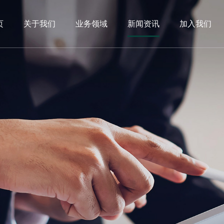
页
关于我们
业务领域
新闻资讯
加入我们