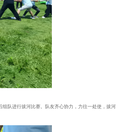
组队进行拔河比赛。队友齐心协力，力往一处使，拔河