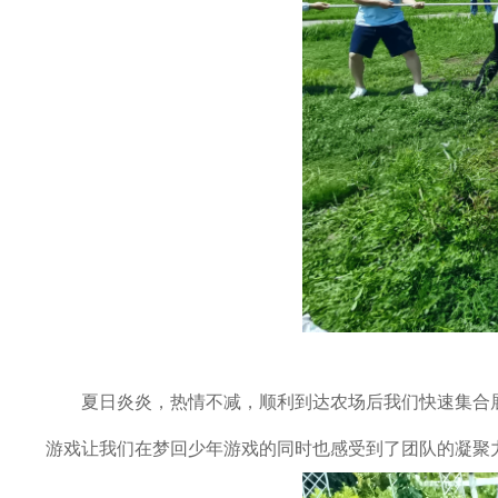
夏日炎炎，热情不减，顺利到达农场后我们快速集合展
游戏让我们在梦回少年游戏的同时也感受到了团队的凝聚