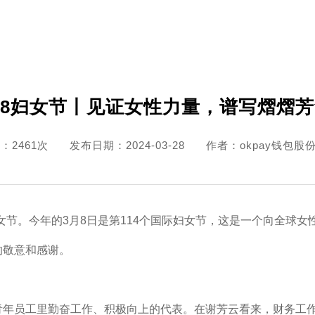
·8妇女节丨见证女性力量，谱写熠熠
：2461次
发布日期：2024-03-28
作者：okpay钱包股
道通
。今年的3月8日是第114个国际妇女节，这是一个向全球女
的敬意和感谢。
青年员工里勤奋工作、积极向上的代表。在谢芳云看来，财务工