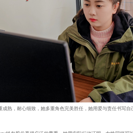
重成熟，耐心细致，她多重角色完美胜任，她用爱与责任书写自