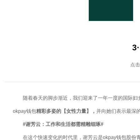
3
点击
博雅致远 景行
随着春天的脚步渐近，我们迎来了一年一度的国际妇女节
okpay钱包
精彩多姿的【女性力量】，
并向她们表示最深
#谢芳云：工作和生活都需精雕细琢#
在这个快速变化的时代里，谢芳云是okpay钱包股份