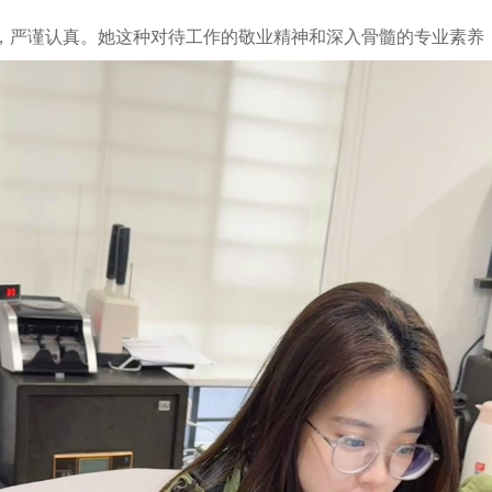
，严谨认真。她这种对待工作的敬业精神和深入骨髓的专业素养