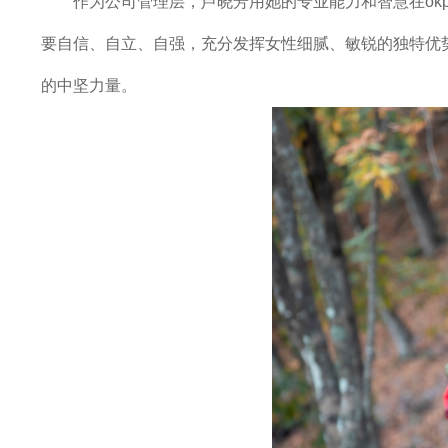
作为公司管理层，芦晓芳用她的专业能力和智慧在okp
要自信、自立、自强，充分发挥女性细腻、敏锐的独特优
的中坚力量。