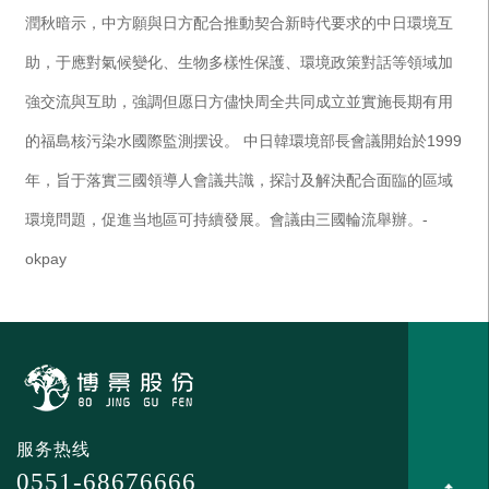
潤秋暗示，中方願與日方配合推動契合新時代要求的中日環境互
助，于應對氣候變化、生物多樣性保護、環境政策對話等領域加
強交流與互助，強調但愿日方儘快周全共同成立並實施長期有用
的福島核污染水國際監測摆设。 中日韓環境部長會議開始於1999
年，旨于落實三國領導人會議共識，探討及解決配合面臨的區域
環境問題，促進当地區可持續發展。會議由三國輪流舉辦。-
okpay
服务热线
0551-68676666