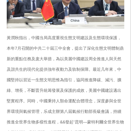
黃潤秋指出，中國当局高度重視生態文明建設及生態環境保護，
本年7月召開的中共二十屆三中全會，提出了深化生態文明體制鼎
新的重點任務及庞大舉措，為以美麗中國建設周全推進人與天然
及諧共生的現代化提供強年夜動力及轨制保障。最近几年來，中
國堅持以習近一生態文明思惟為指引，協同推進降碳、減污、擴
綠、增長，不斷晋升統籌發展及保護的成效，美麗中國建設邁出
堅實程序。同時，中國秉持人類命運配合體理念，深度參與全世
界環境與氣候管理，乐成主辦第八屆氣候行動部長級會議，持續
推進全世界生物多樣性進程，&&發起“昆明—蒙特利爾全世界生物