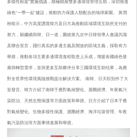
多樣性框架”實施倡議，積極開展雙多邊環境管理互助，深切推進
綠色“一帶一起”建設，推動协力保護人類配合的地球家園。 黃潤
秋暗示，中方高度讚賞韓方及日方為推動區域環境互助所支付的
努力，願繼續與韓、日一道，圍繞第九次中日韓領導人會議共識
及聯合宣言，踐行真实的多邊主義及開放的區域主義，採取有力
舉措，推動各項主要多邊環境進程取患上乐成，增援各國綠色發
展與轉型需求，並與更多互助夥伴分享三國環境互助结果，為應
對全世界性環境風險挑戰提出解決方案。 南韓、日天职別作了大
旨發言。韓方介紹了南韓于應對氣候變化、迴圈經濟、年夜氣污
染防治、天然生態保護等方面政策和舉措。日方介紹了日本于應
對氣候變化、生物多樣性保護、迴圈經濟、海洋垃圾管理、年夜
氣污染防治等方面事情進展和舉措。