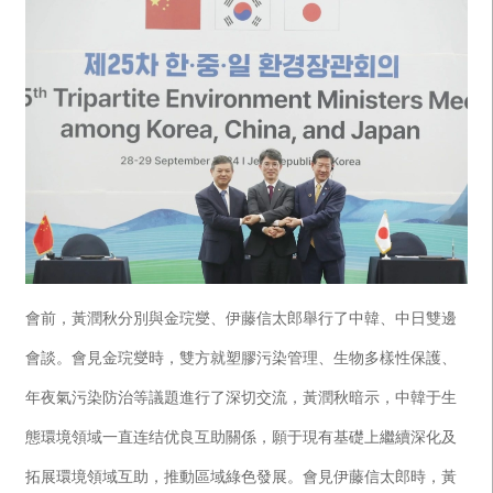
會前，黃潤秋分別與金琓燮、伊藤信太郎舉行了中韓、中日雙邊
會談。會見金琓燮時，雙方就塑膠污染管理、生物多樣性保護、
年夜氣污染防治等議題進行了深切交流，黃潤秋暗示，中韓于生
態環境領域一直连结优良互助關係，願于現有基礎上繼續深化及
拓展環境領域互助，推動區域綠色發展。會見伊藤信太郎時，黃