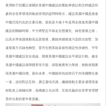
黃潤秋于回覆記者關於美麗中國建設的重點舉措以和怎样建設性
參與全世界環境與氣候管理的提問時暗示，建設美麗中國是推進
中國式現代化的主要任務。當前及今後十年是周全推進美麗中國
建設的關鍵時期，中方將堅定不移走生態優先、綠色發展之路，
以高水準保護推動高品質發展，圍繞持續推進污染防治攻堅、加
速發展方式綠色轉型、晋升生態系統多樣性穩定性持續性、守牢
美麗中國建設安全底線、開展美麗中國建設全平易近行動、健全
美麗中國建設保障體系等方面，採取務實有力舉措，推動准期實
現美麗中國目標。面向未來，中國願與包括韓日于內等國際社會
一道，连结對話互助，廣泛凝结共識，繼續推動主要多邊環境進
程取患上積極结果，為構建公允合理、互助共贏的全世界管理體
系作出新的更年夜貢獻。